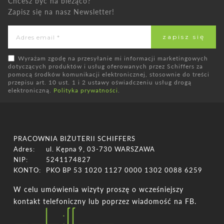
Chcesz być na bieżąco?
Zapisz się na nasz Newsletter!
Wyrażam zgodę na przesyłanie mi informacji marketingowych
dotyczących produktów i usług oferowanych przez Schiffers za
pomocą środków komunikacji elektronicznej, stosownie do treści
przepisu art. 10 ust. 1 i 2 ustawy oświadczeniu usług drogą
elektroniczną.
Polityka prywatności
.
PRACOWNIA BIŻUTERII SCHIFFERS
Adres:
ul. Kępna 9, 03-730 WARSZAWA
NIP:
5241174827
KONTO:
PKO BP 53 1020 1127 0000 1302 0088 6259
W celu umówienia wizyty proszę o wcześniejszy
kontakt telefoniczny lub poprzez wiadomość na FB.