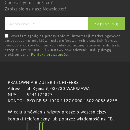
Chcesz być na bieżąco?
Zapisz się na nasz Newsletter!
Wyrażam zgodę na przesyłanie mi informacji marketingowych
dotyczących produktów i usług oferowanych przez Schiffers za
pomocą środków komunikacji elektronicznej, stosownie do treści
przepisu art. 10 ust. 1 i 2 ustawy oświadczeniu usług drogą
elektroniczną.
Polityka prywatności
.
PRACOWNIA BIŻUTERII SCHIFFERS
Adres:
ul. Kępna 9, 03-730 WARSZAWA
NIP:
5241174827
KONTO:
PKO BP 53 1020 1127 0000 1302 0088 6259
W celu umówienia wizyty proszę o wcześniejszy
kontakt telefoniczny lub poprzez wiadomość na FB.