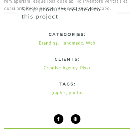
rem aperiam, eaque ipsa quae ab illo inventore veritatis et
Shop products related to
quasi architecto beatae vitae dicta sunt explicabo.
this project
CATEGORIES:
Branding
,
Handmade
,
Web
CLIENTS:
Creative Agency
,
Pixar
TAGS:
graphic
,
photos