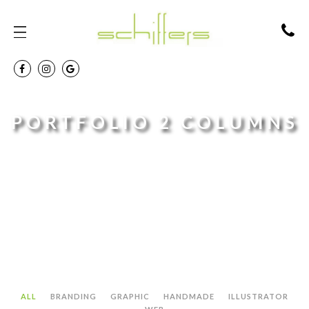
PORTFOLIO 2 COLUMNS
Let check all of our design for logos, brandings, web
design, illustrator...
ALL
BRANDING
GRAPHIC
HANDMADE
ILLUSTRATOR