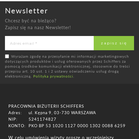
Newsletter
Chcesz być na bieżąco?
Zapisz się na nasz Newsletter!
Wyrażam zgodę na przesyłanie mi informacji marketingowych
dotyczących produktów i usług oferowanych przez Schiffers za
pomocą środków komunikacji elektronicznej, stosownie do treści
przepisu art. 10 ust. 1 i 2 ustawy oświadczeniu usług drogą
elektroniczną.
Polityka prywatności
.
PRACOWNIA BIŻUTERII SCHIFFERS
Adres:
ul. Kępna 9, 03-730 WARSZAWA
NIP:
5241174827
KONTO:
PKO BP 53 1020 1127 0000 1302 0088 6259
W celu umówienia wizyty proszę o wcześniejszy