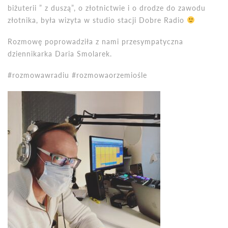
biżuterii ” z duszą”, o złotnictwie i o drodze do zawodu
złotnika, była wizyta w studio stacji Dobre Radio
Rozmowę poprowadziła z nami przesympatyczna
dziennikarka Daria Smolarek.
#rozmowawradiu #rozmowaorzemiośle