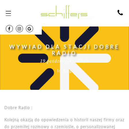
WYWIAD DLA STACJI DOBRE
RADIO
19 października, 2020
In
Blog
Dobre Radio :
Kolejną okazją do opowiedzenia o historii naszej firmy oraz
do przemiłej rozmowy o rzemiośle, o personalizowanej