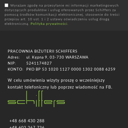
Wyrażam zgodę na przesyłanie mi informacji marketingowych
dotyczących produktów i usług oferowanych przez Schiffers za
pomocą środków komunikacji elektronicznej, stosownie do treści
przepisu art. 10 ust. 1 i 2 ustawy oświadczeniu usług drogą
elektroniczną.
Polityka prywatności
.
PRACOWNIA BIŻUTERII SCHIFFERS
Adres:
ul. Kępna 9, 03-730 WARSZAWA
NIP:
5241174827
KONTO:
PKO BP 53 1020 1127 0000 1302 0088 6259
W celu umówienia wizyty proszę o wcześniejszy
kontakt telefoniczny lub poprzez wiadomość na FB.
+48 668 430 288
+48 602 267 736