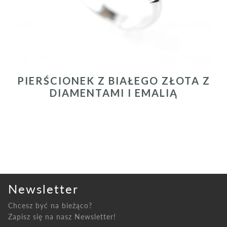
PREVIOUS
PIERŚCIONEK Z BIAŁEGO ZŁOTA Z
DIAMENTAMI I EMALIĄ
Newsletter
Chcesz być na bieżąco?
Zapisz się na nasz Newsletter!