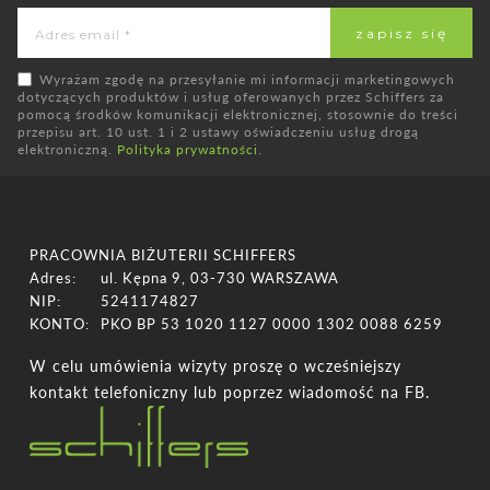
Wyrażam zgodę na przesyłanie mi informacji marketingowych
dotyczących produktów i usług oferowanych przez Schiffers za
pomocą środków komunikacji elektronicznej, stosownie do treści
przepisu art. 10 ust. 1 i 2 ustawy oświadczeniu usług drogą
elektroniczną.
Polityka prywatności
.
PRACOWNIA BIŻUTERII SCHIFFERS
Adres:
ul. Kępna 9, 03-730 WARSZAWA
NIP:
5241174827
KONTO:
PKO BP 53 1020 1127 0000 1302 0088 6259
W celu umówienia wizyty proszę o wcześniejszy
kontakt telefoniczny lub poprzez wiadomość na FB.