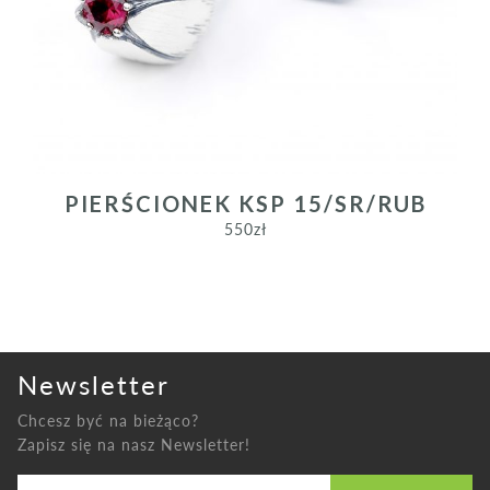
PREVIOUS
PIERŚCIONEK KSP 15/SR/RUB
550
zł
Newsletter
Chcesz być na bieżąco?
Zapisz się na nasz Newsletter!