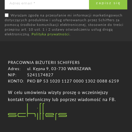
Wyrażam zgodę na przesyłanie mi informacji marketingowych
dotyczących produktów i usług oferowanych przez Schiffers za
pomocą środków komunikacji elektronicznej, stosownie do treści
przepisu art. 10 ust. 1 i 2 ustawy oświadczeniu usług drogą
elektroniczną.
Polityka prywatności
.
PRACOWNIA BIŻUTERII SCHIFFERS
Adres:
ul. Kępna 9, 03-730 WARSZAWA
NIP:
5241174827
KONTO:
PKO BP 53 1020 1127 0000 1302 0088 6259
W celu umówienia wizyty proszę o wcześniejszy
kontakt telefoniczny lub poprzez wiadomość na FB.