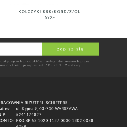
KOLCZYKI KSK/KORD/Z/OLI
592
zł
 dotyczących produktów i usług oferowanych przez
e do treści przepisu art. 10 ust. 1 i 2 ustawy
PRACOWNIA BIŻUTERII SCHIFFERS
Adres:
ul. Kępna 9, 03-730 WARSZAWA
NIP:
5241174827
KONTO:
PKO BP 53 1020 1127 0000 1302 0088
6259