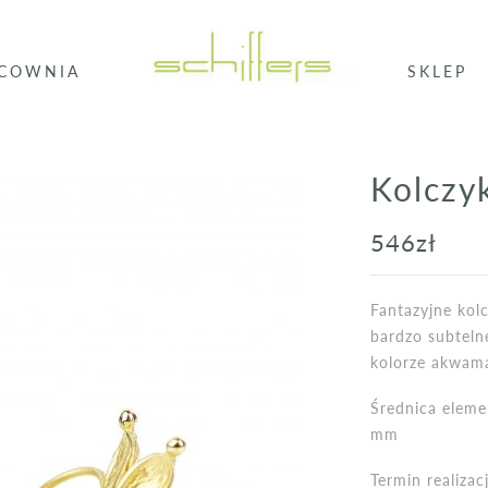
COWNIA
SKLEP
Kolcz
546
zł
Fantazyjne kolc
bardzo subteln
kolorze akwam
Średnica eleme
mm
Termin realiza