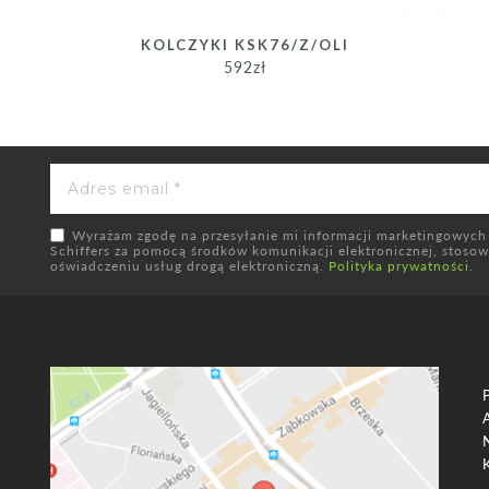
KOLCZYKI KSK76/Z/OLI
592
zł
Wyrażam zgodę na przesyłanie mi informacji marketingowych
Schiffers za pomocą środków komunikacji elektronicznej, stosowni
oświadczeniu usług drogą elektroniczną.
Polityka prywatności
.