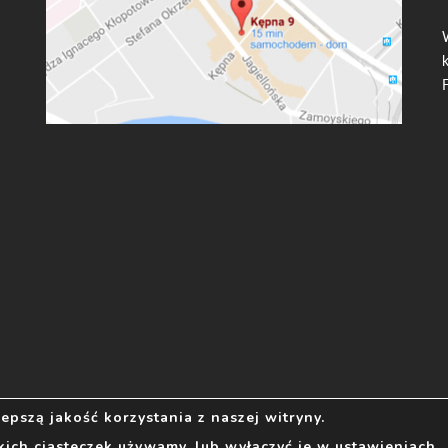
pszą jakość korzystania z naszej witryny.
akich ciasteczek używamy, lub wyłączyć je w
ustawieniach
.