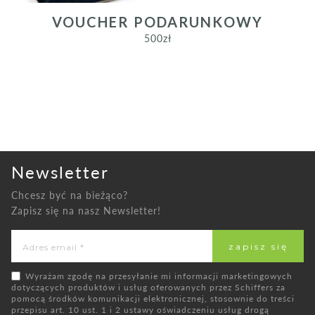
VOUCHER PODARUNKOWY
500
zł
Newsletter
Chcesz być na bieżąco?
Zapisz się na nasz Newsletter!
Wyrażam zgodę na przesyłanie mi informacji marketingowych
dotyczących produktów i usług oferowanych przez Schiffers za
pomocą środków komunikacji elektronicznej, stosownie do treści
przepisu art. 10 ust. 1 i 2 ustawy oświadczeniu usług drogą