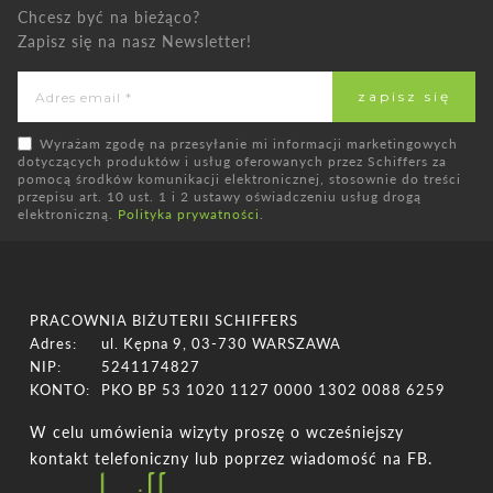
Chcesz być na bieżąco?
Zapisz się na nasz Newsletter!
Wyrażam zgodę na przesyłanie mi informacji marketingowych
dotyczących produktów i usług oferowanych przez Schiffers za
pomocą środków komunikacji elektronicznej, stosownie do treści
przepisu art. 10 ust. 1 i 2 ustawy oświadczeniu usług drogą
elektroniczną.
Polityka prywatności
.
PRACOWNIA BIŻUTERII SCHIFFERS
Adres:
ul. Kępna 9, 03-730 WARSZAWA
NIP:
5241174827
KONTO:
PKO BP 53 1020 1127 0000 1302 0088 6259
W celu umówienia wizyty proszę o wcześniejszy
kontakt telefoniczny lub poprzez wiadomość na FB.