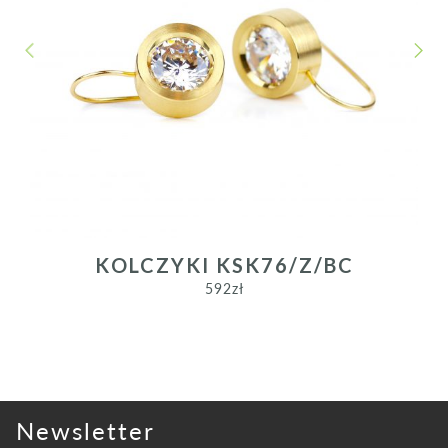
PREVIOUS
NEXT
KOLCZYKI KSK76/Z/BC
592
zł
Newsletter