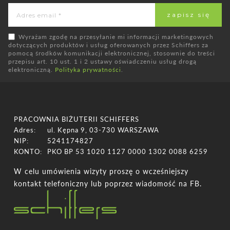
Wyrażam zgodę na przesyłanie mi informacji marketingowych
dotyczących produktów i usług oferowanych przez Schiffers za
pomocą środków komunikacji elektronicznej, stosownie do treści
przepisu art. 10 ust. 1 i 2 ustawy oświadczeniu usług drogą
elektroniczną.
Polityka prywatności
.
PRACOWNIA BIŻUTERII SCHIFFERS
Adres:
ul. Kępna 9, 03-730 WARSZAWA
NIP:
5241174827
KONTO:
PKO BP 53 1020 1127 0000 1302 0088 6259
W celu umówienia wizyty proszę o wcześniejszy
kontakt telefoniczny lub poprzez wiadomość na FB.