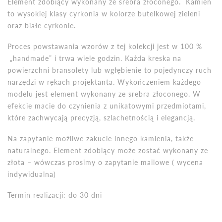
Element zdobiący wykonany ze srebra złoconego. Kamień
to wysokiej klasy cyrkonia w kolorze butelkowej zieleni
oraz białe cyrkonie.
Proces powstawania wzorów z tej kolekcji jest w 100 %
„handmade” i trwa wiele godzin. Każda kreska na
powierzchni bransolety lub wgłębienie to pojedynczy ruch
narzędzi w rękach projektanta. Wykończeniem każdego
modelu jest element wykonany ze srebra złoconego. W
efekcie macie do czynienia z unikatowymi przedmiotami,
które zachwycają precyzją, szlachetnością i elegancją.
Na zapytanie możliwe zakucie innego kamienia, także
naturalnego. Element zdobiący może zostać wykonany ze
złota – wówczas prosimy o zapytanie mailowe ( wycena
indywidualna)
Termin realizacji: do 30 dni