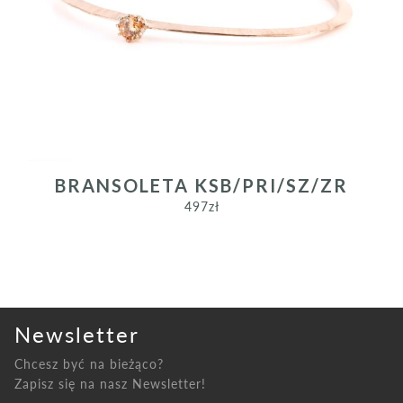
PREVIOUS
NEXT
BRANSOLETA KSB/PRI/SZ/ZR
497
zł
Newsletter
Chcesz być na bieżąco?
Zapisz się na nasz Newsletter!