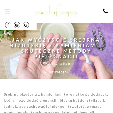
JAK WYCZYŚCIĆ SREBRNĄ
BIŻUTERIĘ Z KAMIENIAMI?
SKUTECZNE METODY
PIELĘGNACJI
3 marca, 2026
In
Bez kategorii
Srebrna biżuteria z kamieniami to wyjątkowy dodatek,
który może dodać elegancji i blasku każdej stylizacji.
Jednak, aby zachować jej piękno i trwałość, wymaga
odpowiedniej troski oraz regularnej pielęgnacji.