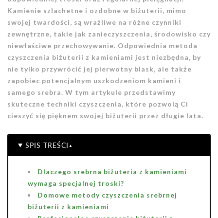
Kamienie szlachetne i ozdobne w biżuterii, mimo
swojej twardości, są wrażliwe na różne czynniki
zewnętrzne, takie jak zanieczyszczenia, środowisko czy
niewłaściwe przechowywanie. Odpowiednia metoda
czyszczenia biżuterii z kamieniami jest niezbędna, by
nie tylko przywrócić jej pierwotny blask, ale także
zapobiec potencjalnym uszkodzeniom kamieni i
samego srebra. W tym artykule przedstawimy
skuteczne techniki czyszczenia, które pozwolą Ci
cieszyć się pięknem swojej biżuterii przez długie lata.
SPIS TREŚCI
Dlaczego srebrna biżuteria z kamieniami
wymaga specjalnej troski?
Domowe metody czyszczenia srebrnej
biżuterii z kamieniami