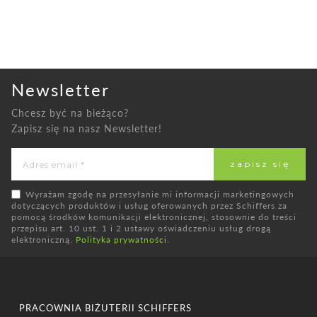
Newsletter
Chcesz być na bieżąco?
Zapisz się na nasz Newsletter!
Wyrażam zgodę na przesyłanie mi informacji marketingowych
dotyczących produktów i usług oferowanych przez Schiffers za
pomocą środków komunikacji elektronicznej, stosownie do treści
przepisu art. 10 ust. 1 i 2 ustawy oświadczeniu usług drogą
elektroniczną.
Polityka prywatności
.
PRACOWNIA BIŻUTERII SCHIFFERS