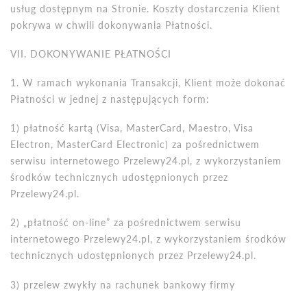
usług dostępnym na Stronie. Koszty dostarczenia Klient
pokrywa w chwili dokonywania Płatności.
VII. DOKONYWANIE P
ŁATNOŚCI
1. W ramach wykonania Transakcji, Klient może dokonać
Płatności w jednej z następujących form:
1) płatność kartą
(Visa, MasterCard, Maestro, Visa
Electron, MasterCard
Electronic) za pośrednictwem
serwisu internetowego Przelewy24.pl, z wykorzystaniem
środk
ó
w technicznych udostępnionych przez
Przelewy24.pl.
2) „płatność
on-line
” za pośrednictwem serwisu
internetowego Przelewy24.pl, z wykorzystaniem środk
ó
w
technicznych udostępnionych przez Przelewy24.pl.
3) przelew zwykły na rachunek bankowy firmy