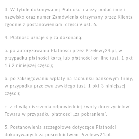
3. W tytule dokonywanej Płatności należy podać imię i
nazwisko oraz numer Zam
ó
wienia otrzymany przez Klienta
zgodnie z postanowieniami części V ust. 6.
4. Płatność uznaje się za dokonaną:
a.
po autoryzowaniu Płatności przez Przelewy24.pl, w
przypadku płatności kartą lub płatności on-line (ust. 1 pkt
1 i 2 niniejszej częś
ci);
b. po zaksięgowaniu wpłaty na rachunku bankowym firmy,
w przypadku przelewu zwykłego (ust. 1 pkt 3 niniejszej
częś
ci);
c. z chwilą uiszczenia odpowiedniej kwoty doręczycielowi
Towaru w przypadku płatnoś
ci
„za pobraniem”.
5. Postanowienia szczegółowe dotyczące Płatności
dokonywanych za pośrednictwem Przelewy24.pl.