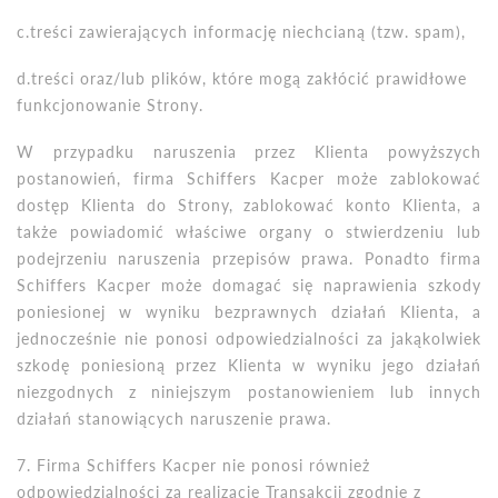
c.treści zawierających informację niechcianą (tzw. spam),
d.treści oraz/lub plik
ó
w, kt
ó
re mogą zakłócić prawidłowe
funkcjonowanie Strony.
W przypadku naruszenia przez Klienta powyższych
postanowień, firma Schiffers Kacper może zablokować
dostęp Klienta do Strony, zablokować konto Klienta, a
także powiadomić
w
łaściwe organy o stwierdzeniu lub
podejrzeniu naruszenia przepis
ó
w prawa. Ponadto firma
Schiffers Kacper może domagać się naprawienia szkody
poniesionej w wyniku bezprawnych działań Klienta, a
jednocześnie nie ponosi odpowiedzialności za jakąkolwiek
szkodę poniesioną przez Klienta w wyniku jego działań
niezgodnych z niniejszym postanowieniem lub innych
działań stanowiących naruszenie prawa.
7. Firma Schiffers Kacper nie ponosi r
ó
wnież
odpowiedzialności za realizację Transakcji zgodnie z