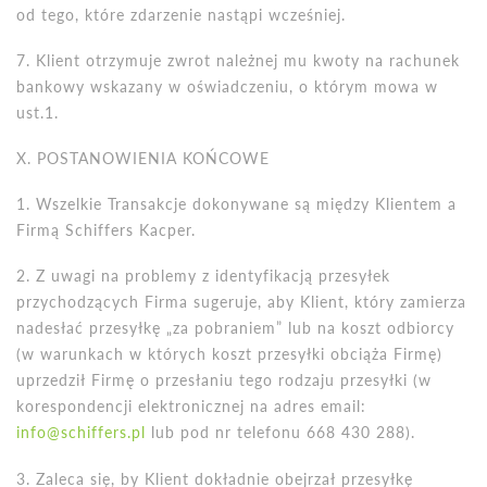
od tego, kt
ó
re zdarzenie nastąpi wcześniej.
7. Klient otrzymuje zwrot należnej mu kwoty na rachunek
bankowy wskazany w oświadczeniu, o kt
ó
rym mowa w
ust.1.
X
. POSTANOWIENIA KO
Ń
COWE
1. Wszelkie Transakcje dokonywane są między Klientem a
Firmą Schiffers Kacper.
2. Z uwagi na problemy z identyfikacją przesyłek
przychodzących Firma sugeruje, aby Klient, kt
ó
ry zamierza
nadesłać przesyłkę „za pobraniem” lub na koszt odbiorcy
(w warunkach w kt
ó
rych koszt przesyłki obciąża Firmę)
uprzedził Firmę o przesłaniu tego rodzaju przesyłki (w
korespondencji elektronicznej na adres email:
info@schiffers.pl
lub pod nr telefonu 668 430 288).
3.
Zaleca si
ę, by Klient dokładnie obejrzał przesyłkę