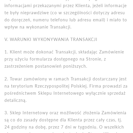
informacjami przekazanymi przez Klienta, jeżeli informacje
te były nieprawdziwe (co w szczeg
ó
lności dotyczy adresu
do doręczeń, numeru telefonu lub adresu email) i miało to
wpływ na wykonanie Transakcji.
V. WARUNKI WYKONYWANIA TRANSAKCJI
1.
Klient mo
że dokonać Transakcji, składając Zam
ó
wienie
przy użyciu formularza dostępnego na Stronie, z
zastrzeżeniem postanowień poniższych.
2. Towar zam
ó
wiony w ramach Transakcji dostarczany jest
na terytorium Rzeczypospolitej Polskiej. Firma prowadzi za
pośrednictwem Sklepu Internetowego wyłącznie sprzedaż
detaliczną.
3. Sklep Internetowy oraz możliwość złożenia Zam
ó
wienia
są co do zasady dostępne dla Klienta przez cały czas, tj.
24 godziny na dobę, przez 7 dni w tygodniu. O wszelkich