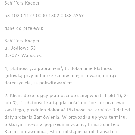
Schiffers Kacper
53 1020 1127 0000 1302 0088 6259
dane do przelewu:
Schiffers Kacper
ul. Jodłowa 53
05-077 Warszawa
4) płatność „za pobraniem”, tj. dokonanie Płatności
got
ó
wką przy odbiorze zam
ó
wionego Towaru, do rą
k
dor
ęczyciela, za pokwitowaniem.
2. Klient dokonujący płatności opisanej w ust. 1 pkt 1), 2)
lub 3), tj. płatności kartą, płatności on-line lub przelewu
zwykłego, powinien dokonać Płatności w terminie 3 dni od
daty złożenia Zam
ó
wienia. W przypadku upływu terminu,
o kt
ó
rym mowa w poprzednim zdaniu, firma Schiffers
Kacper uprawniona jest do odstąpienia od Transakcji.