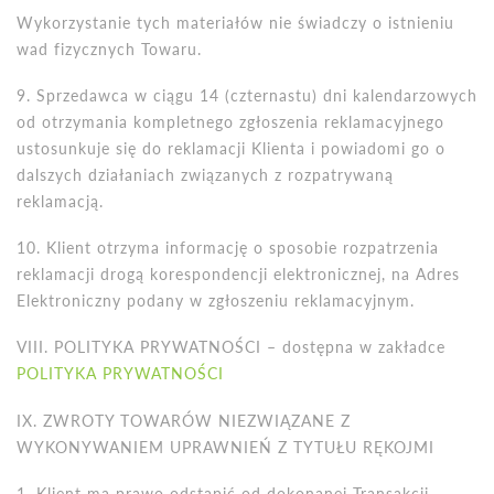
Wykorzystanie tych materiałów nie świadczy o istnieniu
wad fizycznych Towaru.
9. Sprzedawca w ciągu 14 (czternastu) dni kalendarzowych
od otrzymania kompletnego zgłoszenia reklamacyjnego
ustosunkuje się do reklamacji Klienta i powiadomi go o
dalszych działaniach związanych z rozpatrywaną
reklamacją.
10. Klient otrzyma informację o sposobie rozpatrzenia
reklamacji drogą korespondencji elektronicznej, na Adres
Elektroniczny podany w zgłoszeniu reklamacyjnym.
VIII. POLITYKA PRYWATNOŚCI – dostępna w zakładce
POLITYKA PRYWATNOŚCI
IX
. ZWROTY
TOWAR
Ó
W NIEZWI
Ą
ZANE Z
WYKONYWANIEM UPRAWNIE
Ń Z TYTUŁU RĘ
KOJMI
1. Klient ma prawo odstąpić od dokonanej Transakcji,