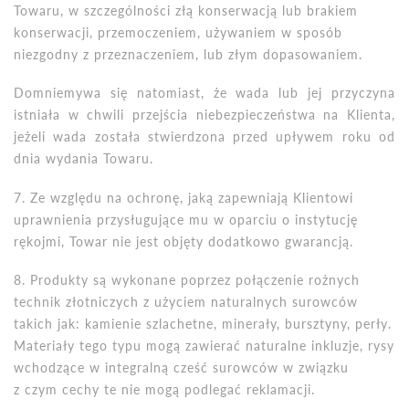
Towaru, w szczeg
ó
lności złą konserwacją lub brakiem
konserwacji, przemoczeniem, używaniem w spos
ó
b
niezgodny z przeznaczeniem, lub złym dopasowaniem.
Domniemywa się natomiast, że wada lub jej przyczyna
istniała w chwili przejścia niebezpieczeństwa na Klienta,
jeżeli wada została stwierdzona przed upływem roku od
dnia wydania Towaru.
7. Ze względu na ochronę, jaką zapewniają Klientowi
uprawnienia przysługujące mu w oparciu o instytucję
rękojmi, Towar nie jest objęty dodatkowo gwarancją.
8. Produkty są wykonane poprzez połączenie rożnych
technik złotniczych
z
użyciem naturalnych surowc
ó
w
takich jak: kamienie szlachetne, minerały, bursztyny, perły.
Materiały tego typu mogą zawierać naturalne inkluzje, rysy
wchodzące w integralną cześć surowc
ó
w w związku
z czym cechy te nie mogą podlegać reklamacji.