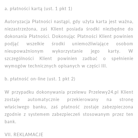
a.
płatności kartą (ust. 1 pkt 1)
Autoryzacja Płatności nastąpi, gdy użyta karta jest ważna,
niezastrzeżona, zaś Klient posiada środki niezbędne do
dokonania Płatności. Dokonując Płatności Klient powinien
podjąć wszelkie środki uniemożliwiające osobom
nieupoważnionym wykorzystanie jego karty. W
szczeg
ó
lności Klient powinien zadbać
o spe
łnienie
wymog
ó
w technicznych opisanych w części III.
b. płatność on-line (ust. 1 pkt 2)
W przypadku dokonywania przelewu Przelewy24.pl Klient
zostaje automatycznie przekierowany na stronę
w
łaściwego banku, zaś płatność zostaje zabezpieczona
zgodnie z systemem zabezpieczeń stosowanym przez ten
bank.
VII
. REKLAMACJE