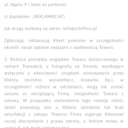
ul. Kępna 9 ( lokal na parterze)
(z dopiskiem: „
REKLAMACJA
”).
lub drogą mailową na adres: info@schiffers.pl
Zgłaszając reklamację Klient powinien w szczeg
ó
lności
określić swoje żądanie związane z wadliwością Towaru
3. Różnice pomiędzy wyglądem Towaru dostarczonego w
ramach Transakcji, a fotografią na Stronie, wynikające
wyłącznie z właściwości urządzeń stosowanych przez
Klienta (monitor, wyświetlacz, drukarka itp.), w
szczeg
ó
lnoś
ci r
óżnice w odcieniach, mogą nie zostać
uznane za obciążającą Firmę, niezgodność Towaru z
umową. W przypadku stwierdzenia tego rodzaju różnic
(jeżeli powodują one u Klienta obniżenie lub brak
satysfakcji z zakupu Towaru) Firma sugeruje Klientowi
raczej skorzystanie z prawa zwrotu, o kt
ó
rym mowa w
częś
ci X, ni
ż drogi reklamacyjnej.