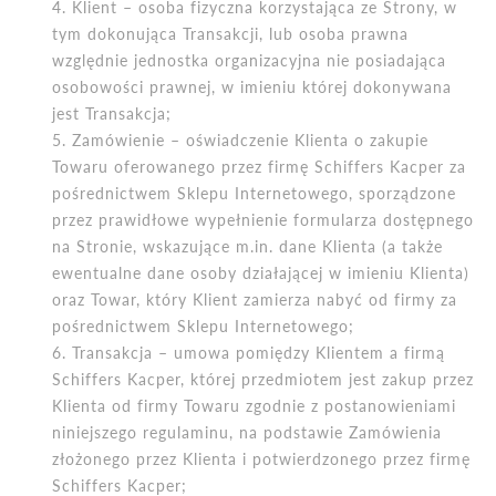
Klient
– osoba fizyczna korzystająca ze Strony, w
tym dokonująca Transakcji, lub osoba prawna
względnie jednostka organizacyjna nie posiadająca
osobowości prawnej, w imieniu kt
ó
rej dokonywana
jest Transakcja;
Zam
ó
wienie – oświadczenie Klienta o zakupie
Towaru oferowanego przez firmę Schiffers Kacper za
pośrednictwem Sklepu Internetowego, sporządzone
przez prawidłowe wypełnienie formularza dostępnego
na Stronie, wskazujące m.in. dane Klienta (a także
ewentualne dane osoby działającej w imieniu Klienta)
oraz Towar, kt
ó
ry Klient zamierza nabyć od firmy za
pośrednictwem Sklepu Internetowego;
Transakcja – umowa pomiędzy Klientem a firmą
Schiffers Kacper, kt
ó
rej przedmiotem jest zakup przez
Klienta od firmy Towaru zgodnie z postanowieniami
niniejszego regulaminu, na podstawie Zam
ó
wienia
złożonego przez Klienta i potwierdzonego przez firmę
Schiffers Kacper;