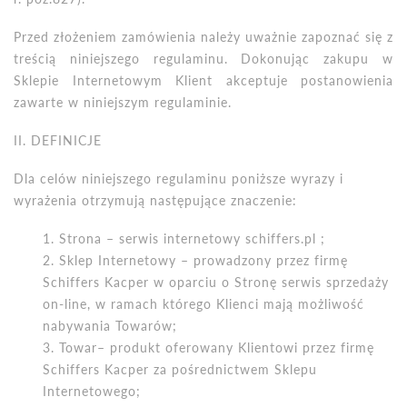
Przed złożeniem zam
ó
wienia należy uważnie zapoznać się z
treścią niniejszego regulaminu. Dokonując zakupu w
Sklepie Internetowym Klient akceptuje postanowienia
zawarte w niniejszym regulaminie.
II. DEFINICJE
Dla cel
ó
w niniejszego regulaminu poniższe wyrazy i
wyrażenia otrzymują następujące znaczenie:
Strona – serwis internetowy schiffers.pl
;
Sklep Internetowy – prowadzony przez firmę
Schiffers Kacper w oparciu o Stronę serwis sprzedaży
on-line, w ramach kt
ó
rego Klienci mają możliwość
nabywania Towar
ó
w;
Towar– produkt oferowany Klientowi przez firmę
Schiffers Kacper za pośrednictwem Sklepu
Internetowego;