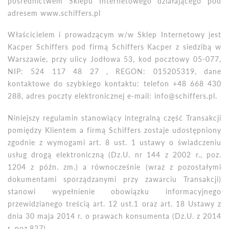
pośrednictwem Sklepu Internetowego działającego pod
adresem www.schiffers.pl
W
łaścicielem i prowadzącym w/w Sklep Internetowy jest
Kacper Schiffers pod firmą Schiffers Kacper z siedzibą w
Warszawie, przy ulicy Jodłowa 53, kod pocztowy 05-077,
NIP: 524 117 48 27
, REGON
: 015205319, dane
kontaktowe do szybkiego kontaktu: telefon +48 668 430
288, adres poczty elektronicznej e-mail: info@schiffers.pl.
Niniejszy regulamin stanowiący integralną część Transakcji
pomiędzy Klientem a firmą Schiffers zostaje udostępniony
zgodnie z wymogami art. 8 ust. 1 ustawy o świadczeniu
usług drogą elektroniczną (Dz.U. nr 144 z 2002 r., poz.
1204 z późn. zm.) a r
ó
wnocześnie (wraz z pozostałymi
dokumentami sporządzanymi przy zawarciu Transakcji)
stanowi wypełnienie obowiązku informacyjnego
przewidzianego treścią art. 12 ust.1 oraz art. 18 Ustawy z
dnia 30 maja 2014 r. o prawach konsumenta (Dz.U. z 2014
r. poz.827).