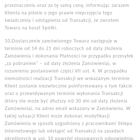
przeznaczeniu oraz za tę samą cenę, informując zarazem
Klienta na piśmie o jego prawie nieprzyjęcia tego
świadczenia i odstąpienia od Transakcji, ze zwrotem
Towaru na koszt Spółki.
10.Dostarczenie zam
ó
wionego Towaru następuje w
terminie od 14
do
21 dni roboczych od daty złożenia
Zam
ó
wienia i dokonania Płatności (w przypadku przesyłek
„za pobraniem” – od daty złożenia Zam
ó
wienia), w
rozumieniu postanowień części VII ust. 4. W przypadku
niemożności realizacji Transakcji we wskazanym terminie
Klient zostanie niezwłocznie poinformowany o tym fakcie
oraz o przewidywanym terminie wykonania Transakcji
(kt
ó
ry nie może być dłuższy niż 30 dni od daty złożenia
Zam
ó
wienia), na adres email wskazany w Zam
ó
wieniu. W
takiej sytuacji Klient może dokonać modyfikacji
Zam
ó
wienia w spos
ó
b uzgodniony z pracownikami Sklepu
Internetowego lub odstąpić od Transakcji na zasadach
określonych w ust. 10 powyżej stosowanych odpowiednio.