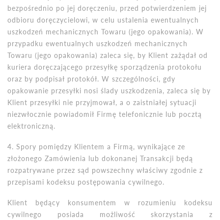
bezpośrednio po jej doręczeniu, przed potwierdzeniem jej
odbioru doręczycielowi, w celu ustalenia ewentualnych
uszkodzeń mechanicznych Towaru (jego opakowania). W
przypadku ewentualnych uszkodzeń mechanicznych
Towaru (jego opakowania) zaleca się, by Klient zażądał od
kuriera doręczającego przesyłkę sporządzenia protokołu
oraz by podpisał protokół. W szczeg
ó
lności, gdy
opakowanie przesyłki nosi ślady uszkodzenia, zaleca się by
Klient przesyłki nie przyjmował, a o zaistniałej sytuacji
niezwłocznie powiadomił Firmę telefonicznie lub pocztą
elektroniczną.
4. Spory pomiędzy Klientem a Firmą, wynikające ze
złożonego Zam
ó
wienia lub dokonanej Transakcji będą
rozpatrywane przez sąd powszechny właściwy zgodnie z
przepisami kodeksu postępowania cywilnego.
Klient b
ędący konsumentem w rozumieniu kodeksu
cywilnego posiada możliwość skorzystania z