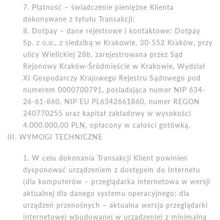
Płatność – świadczenie pieniężne Klienta
dokonywane z tytułu Transakcji;
Dotpay – dane rejestrowe i kontaktowe: Dotpay
Sp. z o.o., z siedzibą w Krakowie, 30-552 Krak
ó
w, przy
ulicy Wielickiej 28b, zarejestrowana przez Sąd
Rejonowy Krak
ó
w-
Śr
ó
dmieście w Krakowie, Wydział
XI Gospodarczy Krajowego Rejestru Sądowego pod
numerem 0000700791, posiadająca numer NIP 634-
26-61-860, NIP EU PL6342661860, numer REGON
240770255 oraz kapitał zakładowy w wysokoś
ci
4.000.000,00 PLN, op
łacony w całości got
ó
wką.
III. WYMOGI TECHNICZNE
W celu dokonania Transakcji Klient powinien
dysponować urządzeniem z dostępem do Internetu
(dla komputer
ó
w – przeglądarka internetowa w wersji
aktualnej dla danego systemu operacyjnego; dla
urządzeń przenośnych – aktualna wersja przeglądarki
internetowej wbudowanej w urządzenie) z minimalną