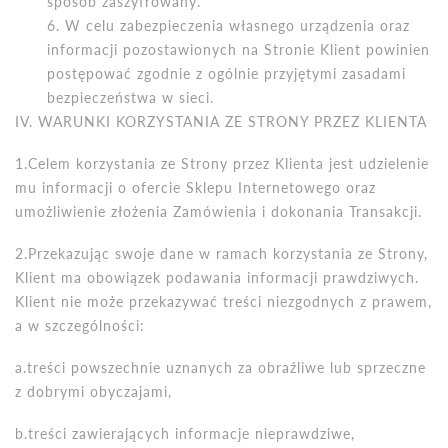
spos
ó
b zaszyfrowany.
W celu zabezpieczenia własnego urządzenia oraz
informacji pozostawionych na Stronie Klient powinien
postępować zgodnie z og
ó
lnie przyjętymi zasadami
bezpieczeństwa w sieci.
IV. WARUNKI KORZYSTANIA ZE STRONY PRZEZ KLIENTA
1.Celem korzystania ze Strony przez Klienta jest udzielenie
mu informacji o ofercie Sklepu Internetowego oraz
umożliwienie złożenia Zam
ó
wienia i dokonania Transakcji.
2.Przekazując swoje dane w ramach korzystania ze Strony,
Klient ma obowiązek podawania informacji prawdziwych.
Klient nie może przekazywać treści niezgodnych z prawem,
a w szczeg
ó
lnoś
ci:
a.tre
ści powszechnie uznanych za obraźliwe lub sprzeczne
z dobrymi obyczajami,
b.treści zawierających informacje nieprawdziwe,