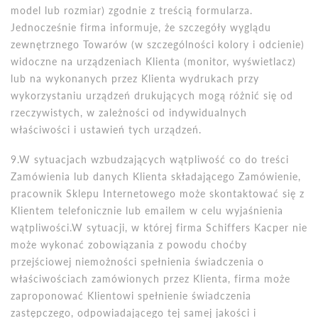
model lub rozmiar) zgodnie z treścią formularza.
Jednocześnie firma informuje, że szczegóły wyglądu
zewnętrznego Towar
ó
w (w szczeg
ó
lności kolory i odcienie)
widoczne na urządzeniach Klienta (monitor, wyświetlacz)
lub na wykonanych przez Klienta wydrukach przy
wykorzystaniu urządzeń drukujących mogą różnić się od
rzeczywistych, w zależności od indywidualnych
właściwości i ustawień tych urządzeń.
9.W sytuacjach wzbudzających wątpliwość
co do tre
ści
Zam
ó
wienia lub danych Klienta składającego Zam
ó
wienie,
pracownik Sklepu Internetowego może skontaktować się z
Klientem telefonicznie lub emailem w celu wyjaśnienia
wątpliwości.W sytuacji, w kt
ó
rej firma Schiffers Kacper nie
może wykonać zobowiązania z powodu choćby
przejściowej niemożnoś
ci spe
łnienia świadczenia o
właściwościach zam
ó
wionych przez Klienta, firma może
zaproponować Klientowi spełnienie świadczenia
zastępczego, odpowiadającego tej samej jakości i