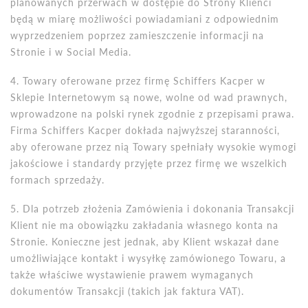
planowanych przerwach w dostępie do Strony Klienci
będą w miarę możliwości powiadamiani z odpowiednim
wyprzedzeniem poprzez zamieszczenie informacji na
Stronie i w Social Media.
4. Towary oferowane przez firmę Schiffers Kacper w
Sklepie Internetowym są nowe, wolne od wad prawnych,
wprowadzone na polski rynek zgodnie z przepisami prawa.
Firma Schiffers Kacper dokłada najwyższej staranności,
aby oferowane przez nią Towary spełniały wysokie wymogi
jakościowe i standardy przyjęte przez firmę we wszelkich
formach sprzedaży.
5. Dla potrzeb złożenia Zam
ó
wienia i dokonania Transakcji
Klient nie ma obowiązku zakładania własnego konta na
Stronie. Konieczne jest jednak, aby Klient wskazał dane
umożliwiające kontakt i wysyłkę zam
ó
wionego Towaru, a
takż
e w
łaściwe wystawienie prawem wymaganych
dokument
ó
w Transakcji (takich jak faktura VAT).