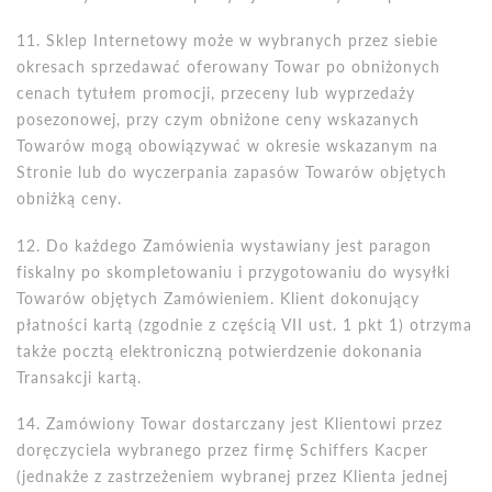
11. Sklep Internetowy może w wybranych przez siebie
okresach sprzedawać oferowany Towar po obniżonych
cenach tytułem promocji, przeceny lub wyprzedaży
posezonowej, przy czym obniżone ceny wskazanych
Towar
ó
w mogą obowiązywać w okresie wskazanym na
Stronie lub do wyczerpania zapas
ó
w Towar
ó
w objętych
obniżką ceny.
12. Do każdego Zam
ó
wienia wystawiany jest paragon
fiskalny po skompletowaniu i przygotowaniu do wysyłki
Towar
ó
w objętych Zam
ó
wieniem. Klient dokonujący
płatności kartą (zgodnie z częścią VII ust. 1 pkt 1) otrzyma
także pocztą elektroniczną potwierdzenie dokonania
Transakcji kartą.
14. Zam
ó
wiony Towar dostarczany jest Klientowi przez
doręczyciela wybranego przez firmę Schiffers Kacper
(jednakże z zastrzeżeniem wybranej przez Klienta jednej