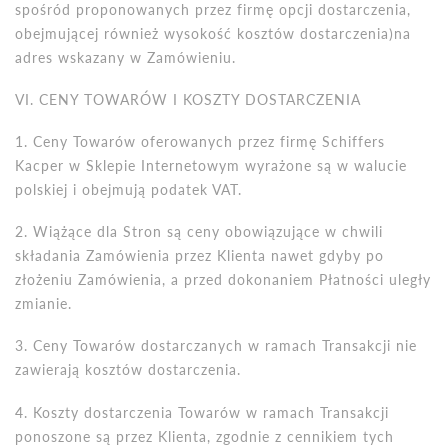
spośr
ó
d proponowanych przez firmę opcji dostarczenia,
obejmującej r
ó
wnież wysokość koszt
ó
w dostarczenia)na
adres wskazany w Zam
ó
wieniu.
VI. CENY TOWAR
Ó
W I KOSZTY DOSTARCZENIA
1. Ceny Towar
ó
w oferowanych przez firmę Schiffers
Kacper w Sklepie Internetowym wyraż
one s
ą w walucie
polskiej i obejmują podatek VAT.
2.
Wi
ążące dla Stron są ceny obowiązujące w chwili
składania Zam
ó
wienia przez Klienta nawet gdyby po
złożeniu Zam
ó
wienia, a przed dokonaniem Płatności uległy
zmianie.
3. Ceny Towar
ó
w dostarczanych w ramach Transakcji nie
zawierają koszt
ó
w dostarczenia.
4. Koszty dostarczenia Towar
ó
w w ramach Transakcji
ponoszone są przez Klienta, zgodnie z cennikiem tych