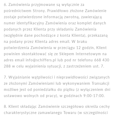
6. Zam
ó
wienia przyjmowane są wyłącznie za
pośrednictwem Strony. Prawidłowo złoż
one Zam
ó
wienie
zostaje potwierdzone informacją zwrotną, zawierającą
numer identyfikacyjny Zam
ó
wienia oraz komplet danych
podanych przez Klienta przy składaniu Zam
ó
wienia
(względnie dane pochodzące z konta Klienta), przekazaną
na podany przez Klienta adres email. W braku
potwierdzenia Zam
ó
wienia w przeciągu 12 godzin, Klient
powinien skontaktować się ze Sklepem Internetowym na
adres email info@schiffers.pl lub pod nr telefonu 668 430
288 w celu wyjaśnienia sytuacji, z zastrzeżeniem ust. 7.
7. Wyjaśnianie wątpliwości i nieprawidłowości związanych
ze złożonymi Zam
ó
wieniami lub wykonywaniem Transakcji
możliwe jest od poniedziałku do piątku (z wyłączeniem dni
ustawowo wolnych od pracy), w godzinach 9:00-17:00.
8.
Klient sk
ładając Zam
ó
wienie szczegółowo określa cechy
charakterystyczne zamawianego Towaru (w szczeg
ó
lności