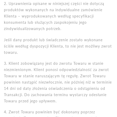
2. Uprawnienia opisane w niniejszej części nie dotyczą
produktów wykonanych na indywidualne zamówienie
Klienta – wyprodukowanych
wed
ług specyfikacji
konsumenta lub służących zaspokojeniu jego
zindywidualizowanych potrzeb.
Jeśli dany produkt lub świadczenie zostało wykonane
ściś
le wed
ług dyspozycji Klienta, to nie jest możliwy zwrot
towaru.
3. Klient zobowiązany jest do zwrotu Towaru w stanie
niezmienionym. Klient ponosi odpowiedzialność za zwrot
Towaru w stanie naruszającym tę
regu
łę. Zwrot Towaru
powinien nastąpić niezwłocznie, nie później niż w terminie
14 dni od daty złożenia oświadczenia o odstąpieniu od
Transakcji. Do zachowania terminu wystarczy odesłanie
Towaru przed jego upływem.
4. Zwrot Towaru powinien być dokonany poprzez