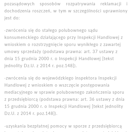
pozasądowych sposob
ó
w rozpatrywania reklamacji i
dochodzenia roszczeń, w tym w szczeg
ó
lności uprawniony
jest do:
·
zwr
ó
cenia się
do sta
łego polubownego sądu
konsumenckiego działającego przy Inspekcji Handlowej z
wnioskiem o rozstrzygnięcie sporu wynikłego z zawartej
umowy sprzedaży (podstawa prawna: art. 37 ustawy z
dnia 15 grudnia 2000 r. o Inspekcji Handlowej [tekst
jednolity Dz.U. z 2014 r. poz.148]).
·
zwr
ó
cenia się do wojew
ó
dzkiego inspektora Inspekcji
Handlowej z wnioskiem o wszczęcie postępowania
mediacyjnego w sprawie polubownego zakończenia sporu
z przedsiębiorcą (podstawa prawna: art. 36 ustawy z dnia
15 grudnia 2000 r. o Inspekcji Handlowej [tekst jednolity
Dz.U. z 2014 r. poz.148]).
·
uzyskania bezpłatnej pomocy w sporze z przedsiębiorcą