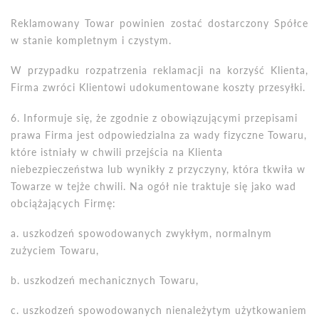
Reklamowany Towar powinien zostać dostarczony Spółce
w stanie kompletnym i czystym.
W przypadku rozpatrzenia reklamacji na korzyść Klienta,
Firma zwróci Klientowi udokumentowane koszty przesyłki.
6. Informuje się, że zgodnie z obowiązującymi przepisami
prawa Firma jest odpowiedzialna za wady fizyczne Towaru,
kt
ó
re istniały w chwili przejścia na Klienta
niebezpieczeństwa lub wynikły z przyczyny, kt
ó
ra tkwiła w
Towarze w tejże chwili. Na ogół nie traktuje się jako wad
obciążających Firmę:
a.
uszkodzeń spowodowanych zwykłym, normalnym
zużyciem Towaru,
b. uszkodzeń mechanicznych Towaru,
c. uszkodzeń spowodowanych nienależytym użytkowaniem