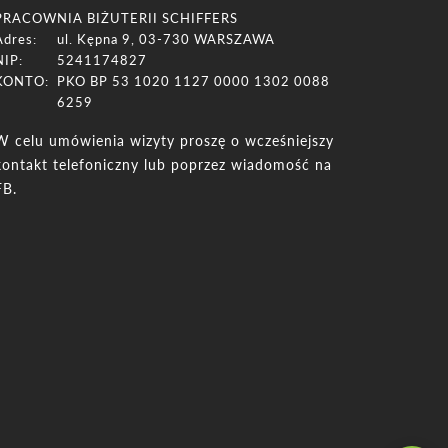
PRACOWNIA BIŻUTERII SCHIFFERS
Adres:
ul. Kępna 9, 03-730 WARSZAWA
NIP:
5241174827
KONTO:
PKO BP 53 1020 1127 0000 1302 0088
6259
W celu umówienia wizyty proszę o wcześniejszy
kontakt telefoniczny lub poprzez wiadomość na
FB.