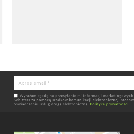
Wyrażam zgodę na przesyłanie mi informacji marketingowych
Schiffers za pomocą środków komunikacji elektronicznej, stosowni
oświadczeniu usług drogą elektroniczną.
Polityka prywatności
.