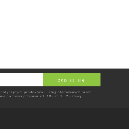
 dotyczących produktów i usług oferowanych przez
e do treści przepisu art. 10 ust. 1 i 2 ustawy