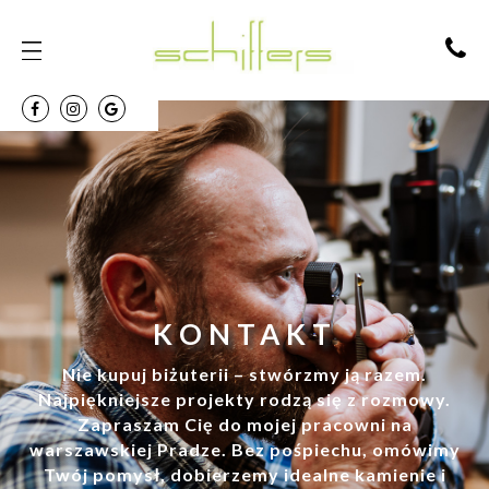
KONTAKT
Nie kupuj biżuterii – stwórzmy ją razem.
Najpiękniejsze projekty rodzą się z rozmowy.
Zapraszam Cię do mojej pracowni na
warszawskiej Pradze. Bez pośpiechu, omówimy
Twój pomysł, dobierzemy idealne kamienie i