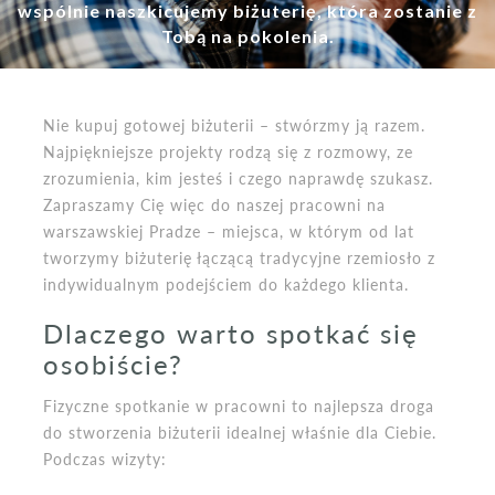
wspólnie naszkicujemy biżuterię, która zostanie z
Tobą na pokolenia.
Nie kupuj gotowej biżuterii – stwórzmy ją razem.
Najpiękniejsze projekty rodzą się z rozmowy, ze
zrozumienia, kim jesteś i czego naprawdę szukasz.
Zapraszamy Cię więc do naszej pracowni na
warszawskiej Pradze – miejsca, w którym od lat
tworzymy biżuterię łączącą tradycyjne rzemiosło z
indywidualnym podejściem do każdego klienta.
Dlaczego warto spotkać się
osobiście?
Fizyczne spotkanie w pracowni to najlepsza droga
do stworzenia biżuterii idealnej właśnie dla Ciebie.
Podczas wizyty: