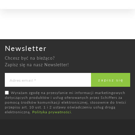
Newsletter
Chcesz być na bieżąco?
Zapisz się na nasz Newsletter!
Wyrażam zgodę na przesyłanie mi informacji marketingowych
dotyczących produktów i usług oferowanych przez Schiffers za
pomocą środków komunikacji elektronicznej, stosownie do treści
przepisu art. 10 ust. 1 i 2 ustawy oświadczeniu usług drogą
elektroniczną.
Polityka prywatności
.