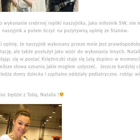
 o wykonanie srebrnej repliki naszyjnika, jako miłośnik SW, nie
naszyjnik a potem liczyć na pozytywną opinię ze Stanów.
 mi opinię, że naszyjnik wykonany przeze mnie jest prawdopodob
ptację, ale także posłużył jako wzór do wykonania innych. Natal
ielając się w postać Księżniczki staje się Leią dopiero w momenc
jmilsze słowa uznania jakie mogłem usłyszeć. Jeszcze bardziej c
edza domy dziecka i szpitalne oddziały pediatryczne, robiąc wi
oc będzie z Tobą, Natalia !