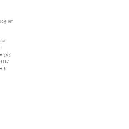
 mogłem
nie
ia
ie gdy
ieszy
ele