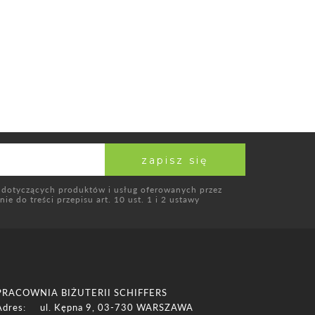
 dotyczących produktów i usług oferowanych przez
e do treści przepisu art. 10 ust. 1 i 2 ustawy
PRACOWNIA BIŻUTERII SCHIFFERS
Adres:
ul. Kępna 9, 03-730 WARSZAWA