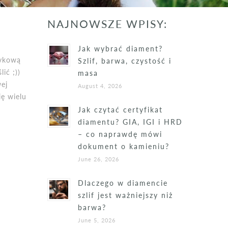
NAJNOWSZE WPISY:
Jak wybrać diament?
zykową
Szlif, barwa, czystość i
ić ;))
masa
ej
August 4, 2026
ię wielu
Jak czytać certyfikat
diamentu? GIA, IGI i HRD
– co naprawdę mówi
dokument o kamieniu?
June 26, 2026
Dlaczego w diamencie
szlif jest ważniejszy niż
barwa?
June 5, 2026