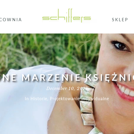
COWNIA
SKLEP
NE MARZENIE KSIĘŻNI
December 10, 2017
In
Historie
,
Projektowanie indywidualne