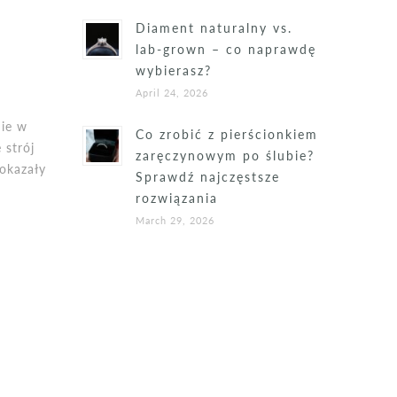
Diament naturalny vs.
lab-grown – co naprawdę
wybierasz?
April 24, 2026
nie w
Co zrobić z pierścionkiem
 strój
zaręczynowym po ślubie?
 okazały
Sprawdź najczęstsze
rozwiązania
March 29, 2026