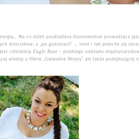
 energią… Na co dzień poukładana bizneswoman prowadząca ję
h dzieciaków, a „po godzinach” … nerd ( tak poleciła się określ
jest członkinią
Eagle Base
– polskiego oddziału międzynarodow
ącej wiedzę o filmie „Gwiezdne Wojny” ale także podejmującej s