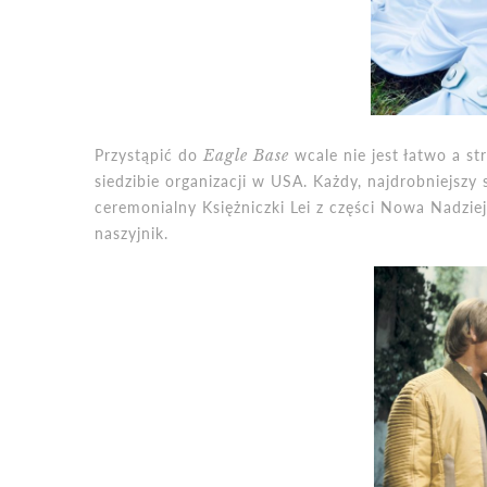
Przystąpić do
Eagle Base
wcale nie jest łatwo a st
siedzibie organizacji w USA. Każdy, najdrobniejszy 
ceremonialny Księżniczki Lei z części Nowa Nadziej
naszyjnik.