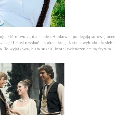
roje, które tworzą dla siebie członkowie, podlegają surowej oce
szczegół musi uzyskać ich akceptację. Natalia wybrała dla siebie
a. To wyjątkowa, biała suknia, której zwieńczeniem są fryzura i