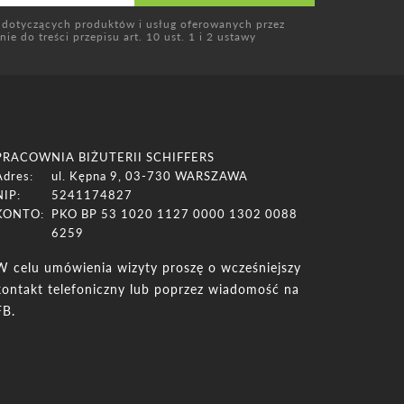
 dotyczących produktów i usług oferowanych przez
e do treści przepisu art. 10 ust. 1 i 2 ustawy
PRACOWNIA BIŻUTERII SCHIFFERS
Adres:
ul. Kępna 9, 03-730 WARSZAWA
NIP:
5241174827
KONTO:
PKO BP 53 1020 1127 0000 1302 0088
6259
W celu umówienia wizyty proszę o wcześniejszy
kontakt telefoniczny lub poprzez wiadomość na
FB.