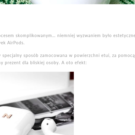
ocesem skomplikowanym… niemniej wyzwaniem było estetyczne
ek AirPods.
 w specjalny sposób zamocowana w powierzchni etui, za pomocą
 prezent dla bliskiej osoby. A oto efekt: