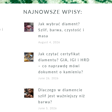
NAJNOWSZE WPISY:
Jak wybrać diament?
 i
Szlif, barwa, czystość i
masa
August 4, 2026
Jak czytać certyfikat
diamentu? GIA, IGI i HRD
– co naprawdę mówi
dokument o kamieniu?
June 26, 2026
Dlaczego w diamencie
szlif jest ważniejszy niż
barwa?
June 5, 2026