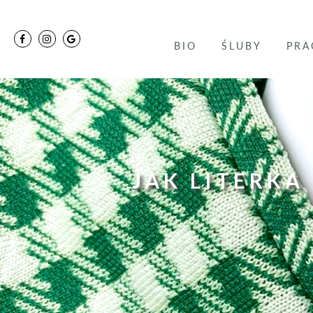
BIO
ŚLUBY
PRA
JAK LITERKA