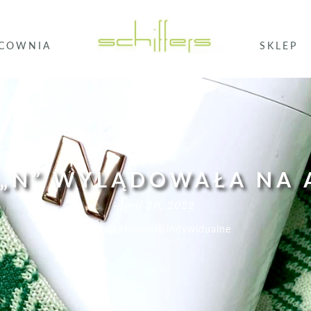
COWNIA
SKLEP
 „N” WYLĄDOWAŁA NA
April 20, 2022
In
Projektowanie indywidualne