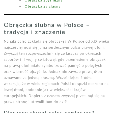
Obrączka zbyt luźna
Obrączka za ciasna
Obrączka ślubna w Polsce –
tradycja i znaczenie
Na jaki palec zakłada się obrączkę? W Polsce od XIX wieku
najczęściej nosi się ją na serdecznym palcu prawej dłoni.
Zwyczaj ten rozpowszechnił się zwłaszcza po okresach
zaborów i II wojny światowej, gdy przeniesienie obrączek
na prawą dłoń miało symbolizować pamięć o poległych
oraz wierność ojczyźnie. Jednak nie zawsze prawą dłoń
uznawano za jedyną słuszną. Wcześniejsze źródła
wskazują, że w wielu regionach Polski obrączki noszono na
lewej dłoni, podobnie jak w większości krajów
europejskich. Dopiero z czasem zwyczaj przesunął się na
prawą stronę i utrwalił tam do dziś!
Dlaczego akurat palec serdeczny?