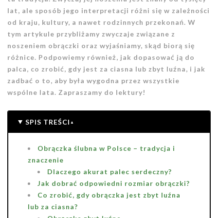
lat, ale sposób jego interpretacji różni się w zależności
od kraju, kultury, a nawet rodzinnych przekonań. W
tym artykule przybliżamy zwyczaje związane z
noszeniem obrączki oraz wyjaśniamy, skąd biorą się
różnice. Podpowiemy również, jak dopasować ją do
palca, co zrobić, gdy jest za ciasna lub zbyt luźna, i jak
zadbać o to, aby była wygodna przez wszystkie
wspólne lata. Zapraszamy do lektury!
SPIS TREŚCI
Obrączka ślubna w Polsce – tradycja i
znaczenie
Dlaczego akurat palec serdeczny?
Jak dobrać odpowiedni rozmiar obrączki?
Co zrobić, gdy obrączka jest zbyt luźna
lub za ciasna?