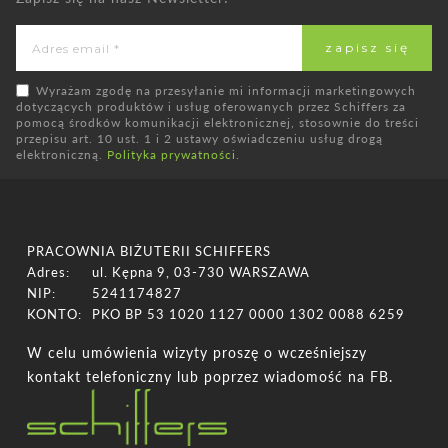
Wyrażam zgodę na przesyłanie mi informacji marketingowych
dotyczących produktów i usług oferowanych przez Schiffers za
pomocą środków komunikacji elektronicznej, stosownie do treści
przepisu art. 10 ust. 1 i 2 ustawy oświadczeniu usług drogą
elektroniczną.
Polityka prywatności
.
PRACOWNIA BIŻUTERII SCHIFFERS
Adres:
ul. Kępna 9, 03-730 WARSZAWA
NIP:
5241174827
KONTO:
PKO BP 53 1020 1127 0000 1302 0088 6259
W celu umówienia wizyty proszę o wcześniejszy
kontakt telefoniczny lub poprzez wiadomość na FB.