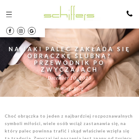
NA JAKI PALEC ZAKŁADA SIĘ
OBRĄCZKĘ ŚLUBNĄ?
PRZEWODNIK PO
ZWYCZAJACH
December 10, 2025
In
Blog
,
Blog
Choć obrączka to jeden z najbardziej rozpoznawalnych
symboli miłości, wiele osób wciąż zastanawia się, na
który palec powinna trafić i skąd właściwie wzięła się
ta tradycja. Zwyczaj jej noszenia jest znany od tysięcy