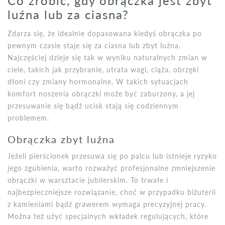
Co zrobić, gdy obrączka jest zbyt
luźna lub za ciasna?
Zdarza się, że idealnie dopasowana kiedyś obrączka po
pewnym czasie staje się za ciasna lub zbyt luźna.
Najczęściej dzieje się tak w wyniku naturalnych zmian w
ciele, takich jak przybranie, utrata wagi, ciąża, obrzęki
dłoni czy zmiany hormonalne. W takich sytuacjach
komfort noszenia obrączki może być zaburzony, a jej
przesuwanie się bądź ucisk stają się codziennym
problemem.
Obrączka zbyt luźna
Jeżeli pierścionek przesuwa się po palcu lub istnieje ryzyko
jego zgubienia, warto rozważyć profesjonalne zmniejszenie
obrączki w warsztacie jubilerskim. To trwałe i
najbezpieczniejsze rozwiązanie, choć w przypadku biżuterii
z kamieniami bądź grawerem wymaga precyzyjnej pracy.
Można też użyć specjalnych wkładek regulujących, które