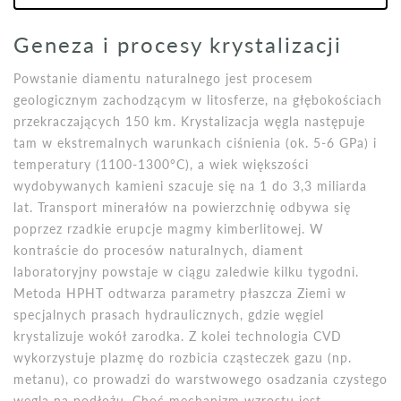
Geneza i procesy krystalizacji
Powstanie diamentu naturalnego jest procesem
geologicznym zachodzącym w litosferze, na głębokościach
przekraczających 150 km. Krystalizacja węgla następuje
tam w ekstremalnych warunkach ciśnienia (ok. 5-6 GPa) i
temperatury (1100-1300°C), a wiek większości
wydobywanych kamieni szacuje się na 1 do 3,3 miliarda
lat. Transport minerałów na powierzchnię odbywa się
poprzez rzadkie erupcje magmy kimberlitowej. W
kontraście do procesów naturalnych, diament
laboratoryjny powstaje w ciągu zaledwie kilku tygodni.
Metoda HPHT odtwarza parametry płaszcza Ziemi w
specjalnych prasach hydraulicznych, gdzie węgiel
krystalizuje wokół zarodka. Z kolei technologia CVD
wykorzystuje plazmę do rozbicia cząsteczek gazu (np.
metanu), co prowadzi do warstwowego osadzania czystego
węgla na podłożu. Choć mechanizm wzrostu jest