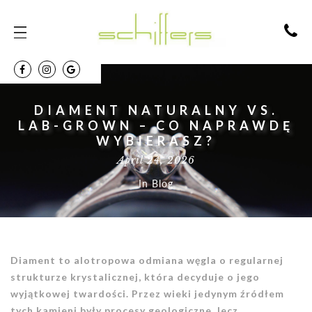
DIAMENT NATURALNY VS.
LAB-GROWN – CO NAPRAWDĘ
WYBIERASZ?
April 24, 2026
In
Blog
Diament to alotropowa odmiana węgla o regularnej
strukturze krystalicznej, która decyduje o jego
wyjątkowej twardości. Przez wieki jedynym źródłem
tych kamieni były procesy geologiczne, lecz