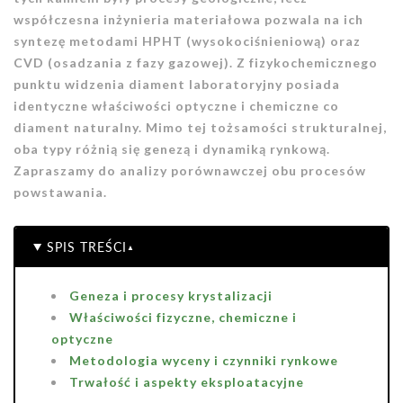
współczesna inżynieria materiałowa pozwala na ich
syntezę metodami HPHT (wysokociśnieniową) oraz
CVD (osadzania z fazy gazowej). Z fizykochemicznego
punktu widzenia diament laboratoryjny posiada
identyczne właściwości optyczne i chemiczne co
diament naturalny. Mimo tej tożsamości strukturalnej,
oba typy różnią się genezą i dynamiką rynkową.
Zapraszamy do analizy porównawczej obu procesów
powstawania.
SPIS TREŚCI
Geneza i procesy krystalizacji
Właściwości fizyczne, chemiczne i
optyczne
Metodologia wyceny i czynniki rynkowe
Trwałość i aspekty eksploatacyjne