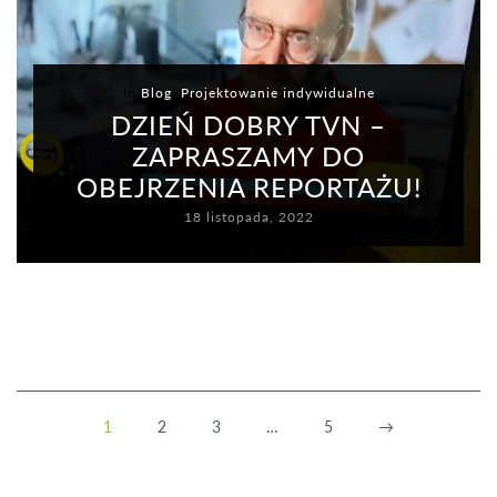
In
Blog
,
Projektowanie indywidualne
DZIEŃ DOBRY TVN –
ZAPRASZAMY DO
OBEJRZENIA REPORTAŻU!
18 listopada, 2022
1
2
3
…
5
→