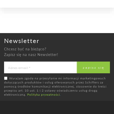
Newsletter
Chcesz być na bieżąco?
Zapisz się na nasz Newsletter!
Wyrażam zgodę na przesyłanie mi informacji marketingowych
dotyczących produktów i usług oferowanych przez Schiffers za
pomocą środków komunikacji elektronicznej, stosownie do treści
przepisu art. 10 ust. 1 i 2 ustawy oświadczeniu usług drogą
elektroniczną.
Polityka prywatności
.