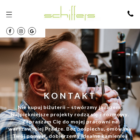
KONTAKT
Nie kupuj biżuterii – stwórzmy ją razem.
Najpiękniejsze projekty rodzą się z rozmowy.
Zapraszam Cię do mojej pracowni na
warszawskiej Pradze. Bez pośpiechu, omówimy
Twój pomysł, dobierzemy idealne kamienie i