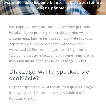
wspólnie naszkicujemy biżuterię, która zostanie z
Tobą na pokolenia.
Nie kupuj gotowej biżuterii – stwórzmy ją razem.
Najpiękniejsze projekty rodzą się z rozmowy, ze
zrozumienia, kim jesteś i czego naprawdę szukasz.
Zapraszamy Cię więc do naszej pracowni na
warszawskiej Pradze – miejsca, w którym od lat
tworzymy biżuterię łączącą tradycyjne rzemiosło z
indywidualnym podejściem do każdego klienta.
Dlaczego warto spotkać się
osobiście?
Fizyczne spotkanie w pracowni to najlepsza droga
do stworzenia biżuterii idealnej właśnie dla Ciebie.
Podczas wizyty: