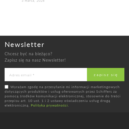
3 marca, 2026
Newsletter
Chcesz być na bieżąco?
Zapisz się na nasz Newsletter!
Wyrażam zgodę na przesyłanie mi informacji marketingowych
dotyczących produktów i usług oferowanych przez Schiffers za
pomocą środków komunikacji elektronicznej, stosownie do treści
przepisu art. 10 ust. 1 i 2 ustawy oświadczeniu usług drogą
elektroniczną.
Polityka prywatności
.